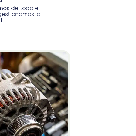
a
os de todo el
gestionamos la
T.