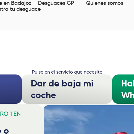
e en Badajoz – Desguaces GP
Quienes somos
tra tu desguace
Pulse en el servicio que necesite
Dar de baja mi
Ha
coche
Wh
RO 1 EN
e o