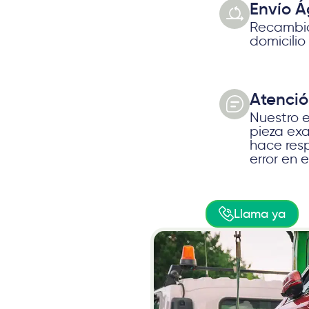
Envío Á
Recambio
domicilio
Atenció
Nuestro e
pieza ex
hace res
error en 
Llama ya