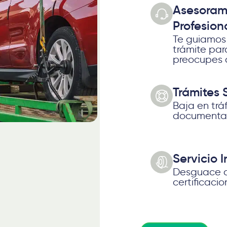
Asesoram
Profesion
Te guiamos
trámite par
preocupes 
Trámites 
Baja en trá
documentac
Servicio I
Desguace a
certificacio