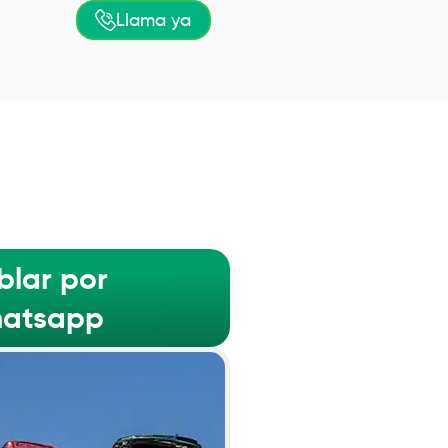
Llama ya
blar por
atsapp