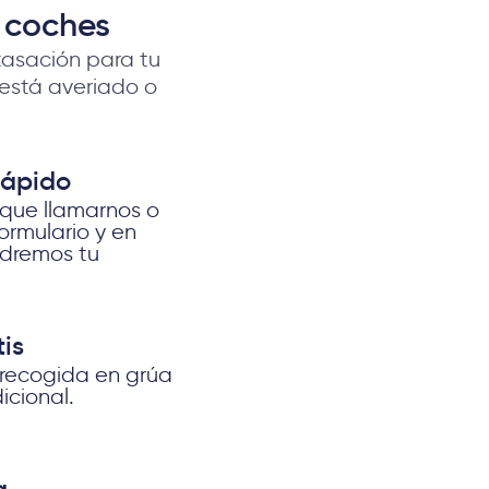
 coches
asación para tu
i está averiado o
Rápido
 que llamarnos o
formulario y en
ndremos tu
is
 recogida en grúa
icional.