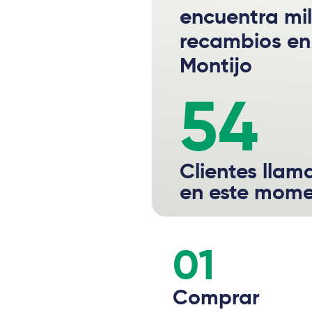
encuentra mi
recambios en
Montijo
54
Clientes lla
en este mom
01
Comprar