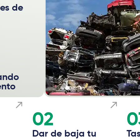
les de
mando
ento
02
0
Dar de baja tu
Tas