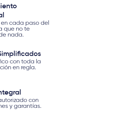
iento
al
 en cada paso del
a que no te
de nada.
Simplificados
fico con toda la
ión en regla.
ntegral
utorizado con
nes y garantías.