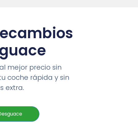
recambios
sguace
l mejor precio sin
tu coche rápida y sin
 extra.
 Desguace