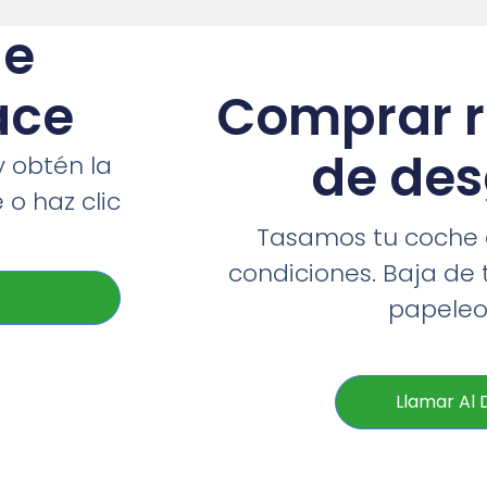
he
ace
Comprar 
de de
y obtén la
o haz clic
Tasamos tu coche a
condiciones. Baja de 
papeleos
Llamar Al