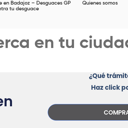
e en Badajoz – Desguaces GP
Quienes somos
tra tu desguace
rca en tu ciuda
¿Qué trámite
Haz click 
en
COMPRA