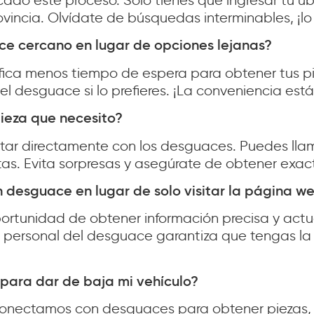
ado este proceso. Solo tienes que ingresar tu u
vincia. Olvídate de búsquedas interminables, ¡lo 
ace cercano en lugar de opciones lejanas?
fica menos tiempo de espera para obtener tus p
l desguace si lo prefieres. ¡La conveniencia está
pieza que necesito?
ar directamente con los desguaces. Puedes llam
itas. Evita sorpresas y asegúrate de obtener exa
n desguace en lugar de solo visitar la página w
ortunidad de obtener información precisa y actu
 personal del desguace garantiza que tengas la 
 para dar de baja mi vehículo?
conectamos con desguaces para obtener piezas, s