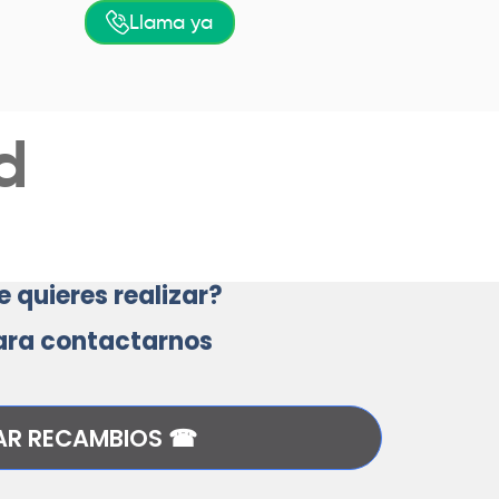
Llama ya
d
 quieres realizar?
para contactarnos
R RECAMBIOS ☎