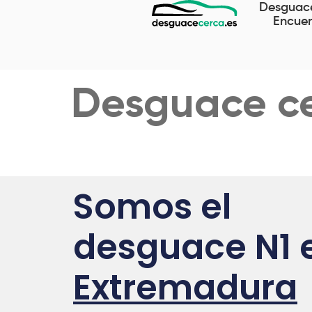
Desguac
Encuen
Desguace ce
Somos el
desguace N1 
Extremadura